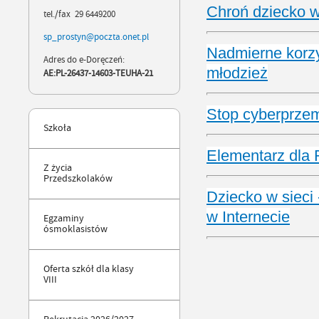
Chroń dziecko w
tel./fax 29 6449200
sp_prostyn@poczta.onet.pl
Nadmierne korzys
Adres do e-Doręczeń:
młodzież
AE:PL-26437-14603-TEUHA-21
Stop cyberprzem
Szkoła
Elementarz dla 
Z życia
Przedszkolaków
Dziecko w sieci
w Internecie
Egzaminy
ósmoklasistów
Oferta szkół dla klasy
VIII