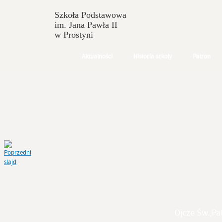
Szkoła Podstawowa
im. Jana Pawła II
w Prostyni
Aktualności
Historia szkoły
Patron
Ojcze Św.,Pa