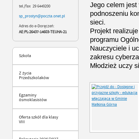
Jego celem jest
tel./fax 29 6449200
podnoszeniu kom
sp_prostyn@poczta.onet.pl
sieci.
Adres do e-Doręczeń:
Projekt realizu
AE:PL-26437-14603-TEUHA-21
programu Ogóln
Nauczyciele i u
zakresu cyberza
Szkoła
Młodzież uczy si
Z życia
Przedszkolaków
Egzaminy
ósmoklasistów
Oferta szkół dla klasy
VIII