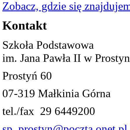
Zobacz, gdzie się znajdujem
Kontakt
Szkoła Podstawowa
im. Jana Pawła II w Prostyn
Prostyń 60
07-319 Małkinia Górna
tel./fax 29 6449200
sp_prostyn@poczta.onet.pl