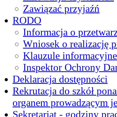
Zawiązać przyjaźń
RODO
Informacja o przetwa
Wniosek o realizację 
Klauzule informacyjne 
Inspektor Ochrony D
Deklaracja dostępności
Rekrutacja do szkół pon
organem prowadzącym je
Sekretariat - godziny pra