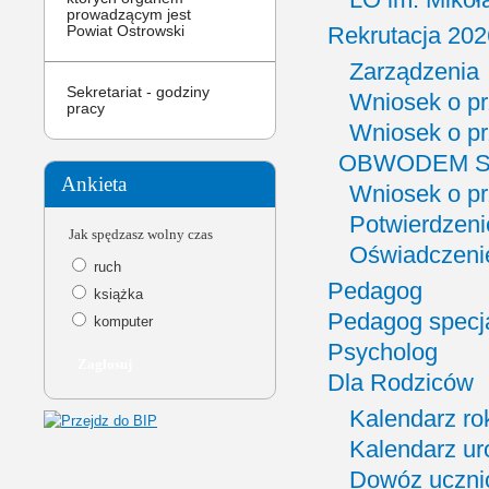
prowadzącym jest
Rekrutacja 20
Powiat Ostrowski
Zarządzenia
Sekretariat - godziny
Wniosek o prz
pracy
Wniosek o p
OBWODEM S
Ankieta
Wniosek o pr
Potwierdzeni
Jak spędzasz wolny czas
Oświadczenie
ruch
Pedagog
książka
Pedagog specj
komputer
Psycholog
Dla Rodziców
Kalendarz ro
Kalendarz ur
Dowóz uczni