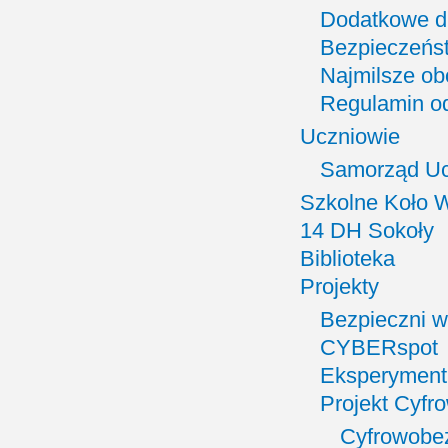
Dodatkowe d
Bezpieczeństw
Najmilsze ob
Regulamin od
Uczniowie
Samorząd Uc
Szkolne Koło W
14 DH Sokoły
Biblioteka
Projekty
Bezpieczni w
CYBERspot
Eksperyment
Projekt Cyfr
Cyfrowobez