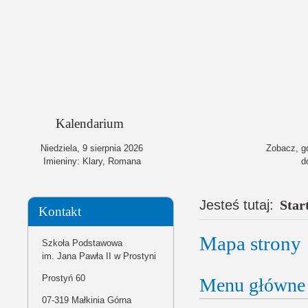
Kalendarium
Niedziela,
9
sierpnia
2026
Zobacz, gd
Imieniny: Klary, Romana
d
Jesteś tutaj:
Star
Kontakt
Mapa strony
Szkoła Podstawowa
im. Jana Pawła II w Prostyni
Prostyń 60
Menu główne
07-319 Małkinia Górna