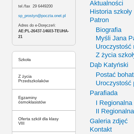
Aktualności
tel./fax 29 6449200
Historia szkoły
sp_prostyn@poczta.onet.pl
Patron
Adres do e-Doręczeń:
Biografia
AE:PL-26437-14603-TEUHA-
Myśli Jana Pa
21
Uroczystość 
Z życia szkoł
Szkoła
Dąb Katyński
Postać bohat
Z życia
Przedszkolaków
Uroczystość
Parafiada
Egzaminy
I Regionalna
ósmoklasistów
II Regionalna
Oferta szkół dla klasy
Galeria zdjęć
VIII
Kontakt