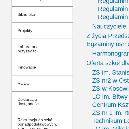
Regulamin
Regulamin 
Biblioteka
Regulamin
Nauczyciele
Projekty
Z życia Przed
Egzaminy ósmo
Laboratoria
przyszłości
Harmonogram 
Oferta szkół dla
Innowacje
ZS im. Stani
ZS nr2 w Ost
RODO
ZS w Kosowi
LO im. Bitwy
Deklaracja
Centrum Kszt
dostępności
ZS nr 1 im. 
Technikum L
Rekrutacja do szkół
ponadpodstawowych,
LO im. Mikoł
których organem