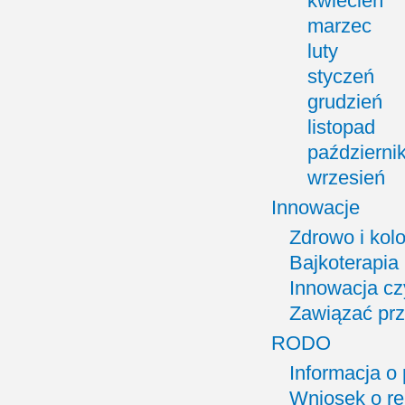
kwiecień
marzec
luty
styczeń
grudzień
listopad
październi
wrzesień
Innowacje
Zdrowo i kol
Bajkoterapia
Innowacja cz
Zawiązać prz
RODO
Informacja o
Wniosek o re