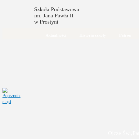
Szkoła Podstawowa
im. Jana Pawła II
w Prostyni
Aktualności
Historia szkoły
Patron
Ojcze Św.,Pa