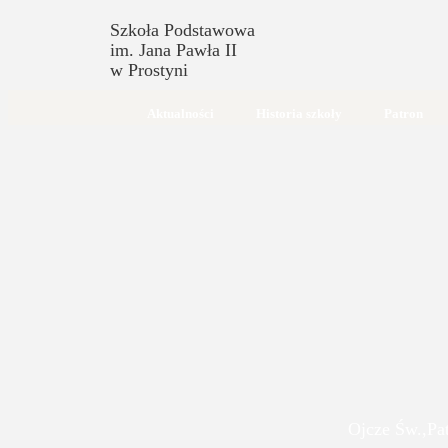
Szkoła Podstawowa
im. Jana Pawła II
w Prostyni
Aktualności
Historia szkoły
Patron
Ojcze Św.,Pa