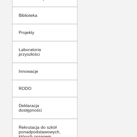
Biblioteka
Projekty
Ojcze Św.,Pa
Laboratoria
przyszłości
Innowacje
RODO
Deklaracja
dostępności
Rekrutacja do szkół
ponadpodstawowych,
których organem