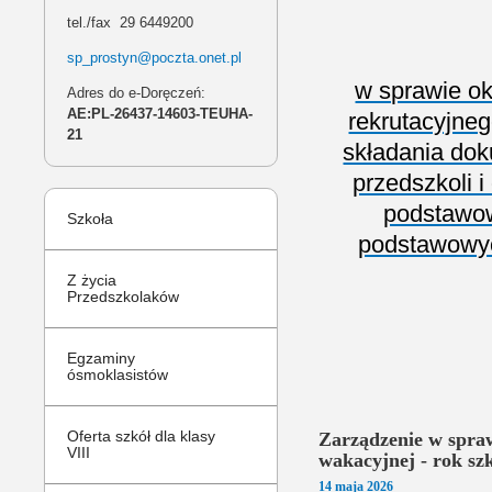
tel./fax 29 6449200
sp_prostyn@poczta.onet.pl
w sprawie o
Adres do e-Doręczeń:
AE:PL-26437-14603-TEUHA-
rekrutacyjne
21
składania dok
przedszkoli 
podstawow
Szkoła
podstawowyc
Z życia
Przedszkolaków
Ojcze Św.,Pa
Egzaminy
ósmoklasistów
Oferta szkół dla klasy
Zarządzenie w spraw
VIII
wakacyjnej - rok sz
14
maja
2026