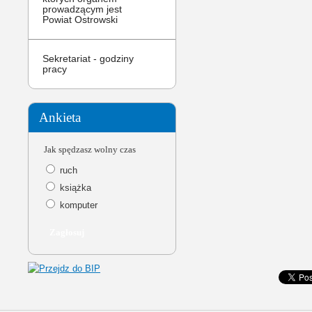
prowadzącym jest
Powiat Ostrowski
Ojcze Św.,Pa
Sekretariat - godziny
pracy
Ankieta
Jak spędzasz wolny czas
ruch
książka
komputer
Ojcze Św.,Pa