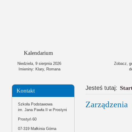
Kalendarium
Niedziela,
9
sierpnia
2026
Zobacz, gd
Imieniny: Klary, Romana
d
Jesteś tutaj:
Star
Kontakt
Zarządzenia
Ojcze Św.,Pa
Szkoła Podstawowa
im. Jana Pawła II w Prostyni
Prostyń 60
07-319 Małkinia Górna