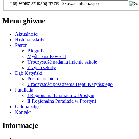
Tutaj wpisz szukaną frazę:
Menu główne
Aktualności
Historia szkoły
Patron
Biografia
Myśli Jana Pawła II
Uroczystość nadania imienia szkole
Z życia szkoły
Dąb Katyński
Postać bohatera
Uroczystość posadzenia Dębu Katyńskiego
Parafiada
I Regionalna Parafiada w Prostyni
II Regionalna Parafiada w Prostyni
Galeria zdjęć
Kontakt
Informacje