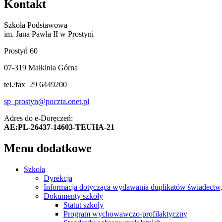
Kontakt
Szkoła Podstawowa
im. Jana Pawła II w Prostyni
Prostyń 60
07-319 Małkinia Górna
tel./fax 29 6449200
sp_prostyn@poczta.onet.pl
Adres do e-Doręczeń:
AE:PL-26437-14603-TEUHA-21
Menu dodatkowe
Szkoła
Dyrekcja
Informacja dotycząca wydawania duplikatów świadectw, 
Dokumenty szkoły
Statut szkoły
Program wychowawczo-profilaktyczny