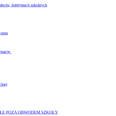
ectw, legitymacji szkolnych
wania
rmacje.
ckiej
IESZKAŁE POZA OBWODEM SZKOŁY