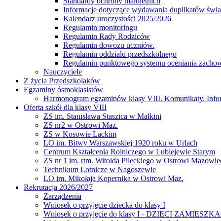
Standardy ochrony małoletnich
Informacje dotyczące wydawania duplikatów świad
Kalendarz uroczystości 2025/2026
Regulamin monitoringu
Regulamin Rady Rodziców
Regulamin dowozu uczniów.
Regulamin oddziału przedszkolnego
Regulamin punktowego systemu oceniania zacho
Nauczyciele
Z życia Przedszkolaków
Egzaminy ósmoklasistów
Harmonogram egzaminów klasy VIII. Komunikaty. Info
Oferta szkół dla klasy VIII
ZS im. Stanisława Staszica w Małkini
ZS nr2 w Ostrowi Maz.
ZS w Kosowie Lackim
LO im. Bitwy Warszawskiej 1920 roku w Urlach
Centrum Kształcenia Rolniczego w Lubiejewie Starym
ZS nr 1 im. rtm. Witolda Pileckiego w Ostrowi Mazowie
Technikum Lotnicze w Nagoszewie
LO im. Mikołaja Kopernika w Ostrowi Maz.
Rekrutacja 2026/2027
Zarządzenia
Wniosek o przyjęcie dziecka do klasy I
Wniosek o przyjęcie do klasy I - DZIECI ZAM